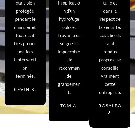
était bien
l’applicatio
tuile et
protégée
n d’un
dans le
pendant le
hydrofuge
respect de
chantier et
coloré.
la sécurité.
tout était
Travail très
Les abords
très propre
soigné et
sont
une fois
impeccable
rendus
l’interventi
. Je
propres. Je
on
recomman
conseille
terminée.
de
vraiment
grandemen
cette
KEVIN B.
t.
entreprise.
TOM A.
ROSALBA
J.