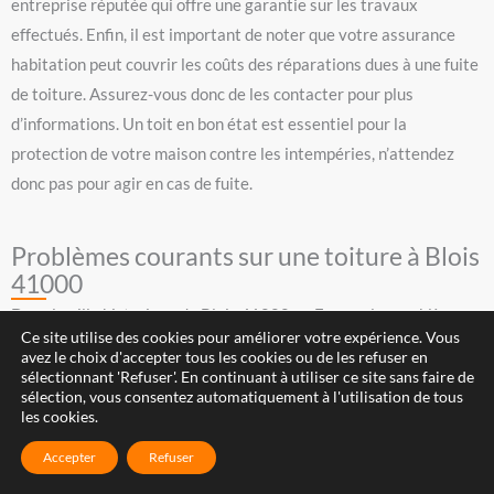
entreprise réputée qui offre une garantie sur les travaux
effectués. Enfin, il est important de noter que votre assurance
habitation peut couvrir les coûts des réparations dues à une fuite
de toiture. Assurez-vous donc de les contacter pour plus
d’informations. Un toit en bon état est essentiel pour la
protection de votre maison contre les intempéries, n’attendez
donc pas pour agir en cas de fuite.
Problèmes courants sur une toiture à Blois
41000
Dans la ville historique de Blois 41000 en France, les problèmes
Ce site utilise des cookies pour améliorer votre expérience. Vous
de toiture sont courants et requièrent l’attention d’experts en
avez le choix d'accepter tous les cookies ou de les refuser en
matière de réparation et d’entretien. Plusieurs facteurs peuvent
sélectionnant 'Refuser'. En continuant à utiliser ce site sans faire de
sélection, vous consentez automatiquement à l'utilisation de tous
causer des problèmes de toiture, notamment les conditions
les cookies.
climatiques, le vieillissement naturel du matériau de la toiture,
Accepter
Refuser
ainsi que l’usure générale en raison de l’exposition constante aux
éléments. Les problèmes courants comprennent les fuites, qui