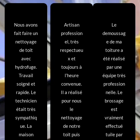
Nous avons
Artisan
Le
fait faire un
profession
demoussag
nettoyage
el, très
e de ma
de toit
respectueu
toiture a
avec
x et
été réalisé
hydrofuge.
toujours à
par une
Travail
l’heure
équipe très
soigné et
convenue.
profession
rapide. Le
Il a réalisé
nelle. Le
technicien
pour nous
brossage
était très
le
est
sympathiq
nettoyage
vraiment
ue. La
de notre
effectué
maison
toit puis
tuile par