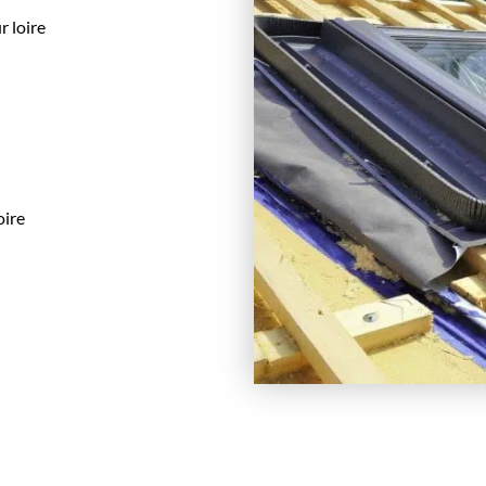
r loire
oire