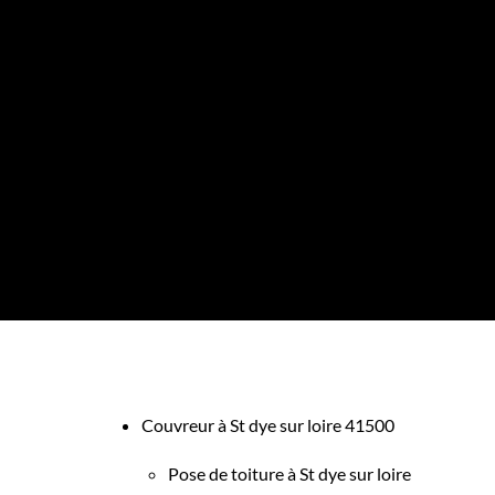
Couvreur à St dye sur loire 41500
Pose de toiture à St dye sur loire