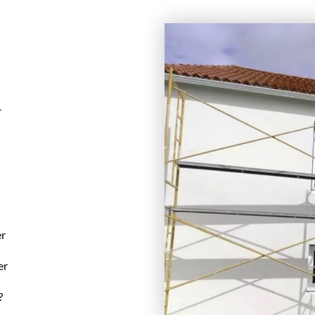
r
er
er
?