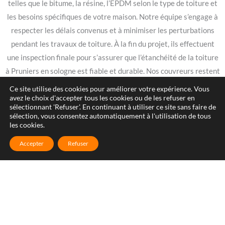
telles que le bitume, la résine, l’EPDM selon le type de toiture et
les besoins spécifiques de votre maison. Notre équipe s’engage à
respecter les délais convenus et à minimiser les perturbations
pendant les travaux de toiture. À la fin du projet, ils effectuent
une inspection finale pour s’assurer que l’étanchéité de la toiture
à Pruniers en sologne est fiable et durable. Nos couvreurs restent
disponibles après la fin des travaux pour toute question ou suivi
Ce site utilise des cookies pour améliorer votre expérience. Vous
avez le choix d'accepter tous les cookies ou de les refuser en
nécessaire. Avec nous, vous bénéficiez d’un service professionnel,
sélectionnant 'Refuser'. En continuant à utiliser ce site sans faire de
courtois et transparent, et d’une toiture étanche qui protège
sélection, vous consentez automatiquement à l'utilisation de tous
les cookies.
votre maison de façon efficace et durable. Nous sommes fiers de
la qualité de nos services et de la satisfaction de nos clients.
Accepter
Refuser
Contactez-nous pour un devis gratuit et pour découvrir comment
nous pouvons vous aider à protéger votre maison avec une
toiture étanche de haute qualité.