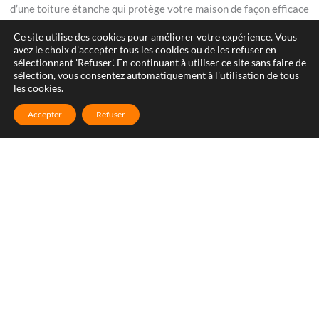
d’une toiture étanche qui protège votre maison de façon efficace
et durable. Nous sommes fiers de la qualité de nos services et de
Ce site utilise des cookies pour améliorer votre expérience. Vous
la satisfaction de nos clients. Contactez-nous pour un devis
avez le choix d'accepter tous les cookies ou de les refuser en
sélectionnant 'Refuser'. En continuant à utiliser ce site sans faire de
gratuit et pour découvrir comment nous pouvons vous aider à
sélection, vous consentez automatiquement à l'utilisation de tous
protéger votre maison avec une toiture étanche de haute qualité.
les cookies.
Accepter
Refuser