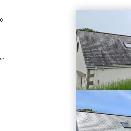
00
e
re
e