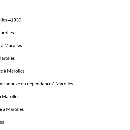
olles 41330
arolles
t à Marolles
Marolles
ce à Marolles
une annexe ou dépendance à Marolles
à Marolles
se à Marolles
les