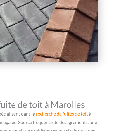
uite de toit à Marolles
pécialisent dans la
recherche de fuites de toit
à
 inégalée. Source fréquente de désagréments, une
ment devenir un problème majeur si elle n’est pas